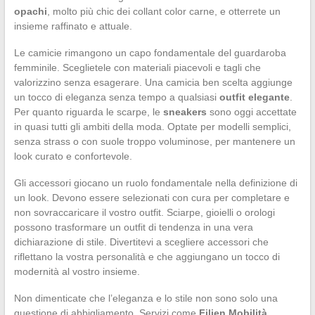
opachi
, molto più chic dei collant color carne, e otterrete un
insieme raffinato e attuale.
Le camicie rimangono un capo fondamentale del guardaroba
femminile. Sceglietele con materiali piacevoli e tagli che
valorizzino senza esagerare. Una camicia ben scelta aggiunge
un tocco di eleganza senza tempo a qualsiasi
outfit elegante
.
Per quanto riguarda le scarpe, le
sneakers
sono oggi accettate
in quasi tutti gli ambiti della moda. Optate per modelli semplici,
senza strass o con suole troppo voluminose, per mantenere un
look curato e confortevole.
Gli accessori giocano un ruolo fondamentale nella definizione di
un look. Devono essere selezionati con cura per completare e
non sovraccaricare il vostro outfit. Sciarpe, gioielli o orologi
possono trasformare un outfit di tendenza in una vera
dichiarazione di stile. Divertitevi a scegliere accessori che
riflettano la vostra personalità e che aggiungano un tocco di
modernità al vostro insieme.
Non dimenticate che l’eleganza e lo stile non sono solo una
questione di abbigliamento. Servizi come
Filien Mobilità
,