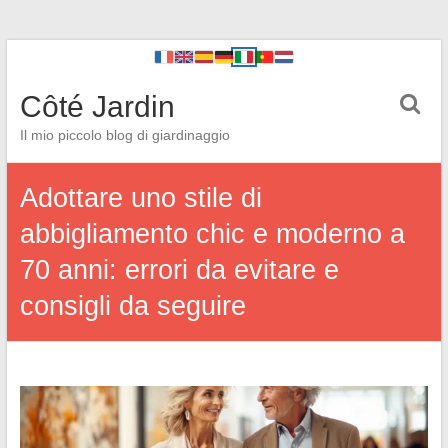
Côté Jardin
Il mio piccolo blog di giardinaggio
Adottare uno stile di
abbigliamento chic e moderno a
70 anni: errori da evitare e
consigli da seguire