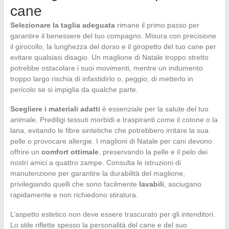
cane
Selezionare la taglia adeguata
rimane il primo passo per
garantire il benessere del tuo compagno. Misura con precisione
il girocollo, la lunghezza del dorso e il giropetto del tuo cane per
evitare qualsiasi disagio. Un maglione di Natale troppo stretto
potrebbe ostacolare i suoi movimenti, mentre un indumento
troppo largo rischia di infastidirlo o, peggio, di metterlo in
pericolo se si impiglia da qualche parte.
Scegliere i materiali adatti
è essenziale per la salute del tuo
animale. Prediligi tessuti morbidi e traspiranti come il cotone o la
lana, evitando le fibre sintetiche che potrebbero irritare la sua
pelle o provocare allergie. I maglioni di Natale per cani devono
offrire un
comfort ottimale
, preservando la pelle e il pelo dei
nostri amici a quattro zampe. Consulta le istruzioni di
manutenzione per garantire la durabilità del maglione,
privilegiando quelli che sono facilmente
lavabili
, asciugano
rapidamente e non richiedono stiratura.
L’aspetto estetico non deve essere trascurato per gli intenditori.
Lo stile riflette spesso la personalità del cane e del suo