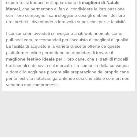
supereroi si traduce nell’apparizione di
maglioni di Natale
Marvel
, che permettono ai fan di condividere la loro passione
con i loro compagni. I cani sfoggiano così gli emblemi dei loro
eroi preferiti, diventando a loro volta super-cani per le festività.
I consumatori avveduti si rivolgono a siti web rinomati, come
pull-noel.com, raccomandati per l’acquisto di maglioni di qualità.
La facilità di acquisto e la varietà di scelte offerte da queste
piattaforme online permettono ai proprietari di trovare il
maglione festivo ideale
per il loro cane, che si tratti di modelli
tradizionali o di novità sul mercato. La comodità della consegna
a domicilio aggiunge piacere alla preparazione del proprio cane
per le festività natalizie, garantendo così che stile e comfort non
vengano mai compromessi.
←
Scelta delle scarpe ideali per completare un outfit con un
abito nero e bianco
Le migliori destinazioni per lo shopping a Parigi fuori dai
sentieri battuti
→