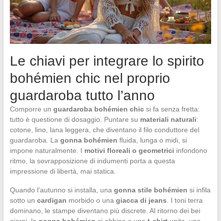
Le chiavi per integrare lo spirito
bohémien chic nel proprio
guardaroba tutto l’anno
Comporre un
guardaroba bohémien chic
si fa senza fretta:
tutto è questione di dosaggio. Puntare su
materiali naturali
:
cotone, lino, lana leggera, che diventano il filo conduttore del
guardaroba. La
gonna bohémien
fluida, lunga o midi, si
impone naturalmente. I
motivi floreali o geometrici
infondono
ritmo, la sovrapposizione di indumenti porta a questa
impressione di libertà, mai statica.
Quando l’autunno si installa, una
gonna stile bohémien
si infila
sotto un
cardigan
morbido o una
giacca di jeans
. I toni terra
dominano, le stampe diventano più discrete. Al ritorno dei bei