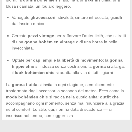
giorni, la
gonna bohémien
si abbina a una
t-shirt
unita, una
blusa ricamata, un foulard leggero.
Variegate gli
accessori
: stivaletti, cinture intrecciate, gioielli
dal fascino etnico.
Cercate
pezzi vintage
per rafforzare l’autenticità, che si tratti
di una
gonna bohémien vintage
o di una borsa in pelle
invecchiata.
Optate per
capi ampi
e la
libertà di movimento
: la
gonna
hippie chic
si indossa senza costrizioni, la
gonna
si allarga,
il
look bohémien chic
si adatta alla vita di tutti i giorni.
La
gonna fluida
si invita in ogni stagione, semplicemente
trasformata dagli accessori a seconda del meteo. Ecco come la
moda bohémien chic
si radica nella quotidianità:
outfit
che
accompagnano ogni momento, senza mai rinunciare alla grazia
né al comfort. Lo stile, qui, non ha data di scadenza — si
inserisce nel tempo, con leggerezza.