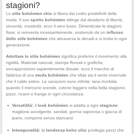
stagioni?
Lo
stile bohémien chic
si libera dai codici predefiniti della
moda. Il suo
spirito bohémien
attinge dal desiderio di libertà,
sincerità, creatività: ecco il vero lusso. Dimenticate le stagioni
fisse, si reinventa incessantemente, sostenuto da un
influsso
dello stile bohémien
che attraversa le decadi e si invita in ogni
generazione.
Adottare lo stile bohémien
significa preferire il movimento alla
rigidità. Materiali naturali, stampe floreali o grafiche,
sovrapposizioni sapientemente dosate: ecco il marchio di
fabbrica di una
moda bohémien
che sfida sia il vento invernale
che il caldo estivo. Le variazioni sono infinite: lana morbida
quando il mercurio scende, cotone leggero nella bella stagione,
pizzo, ricami e frange in ogni circostanza.
Versatilità:
il
look bohémien
si adatta a ogni
stagione
:
maglione avvolgente, sandali, gonna vaporosa o giacca di
jeans, compone senza stancarsi.
Intemporalità:
la
tendenza boho chic
privilegia pezzi che