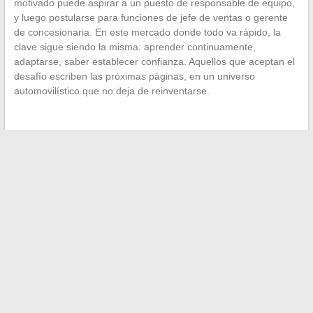
motivado puede aspirar a un puesto de responsable de equipo,
y luego postularse para funciones de jefe de ventas o gerente
de concesionaria. En este mercado donde todo va rápido, la
clave sigue siendo la misma: aprender continuamente,
adaptarse, saber establecer confianza. Aquellos que aceptan el
desafío escriben las próximas páginas, en un universo
automovilístico que no deja de reinventarse.
←
Osteofitosis: cómo reconocer esta discapacidad y obtener
la invalidez o la RQTH?
Descubre toda la actualidad de los viajes escolares y clases
de descubrimiento
→