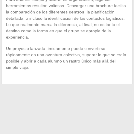
herramientas resultan valiosas. Descargar una brochure facilita
la comparación de los diferentes
centros
, la planificación
detallada, o incluso la identificación de los contactos logísticos.
Lo que realmente marca la diferencia, al final, no es tanto el
destino como la forma en que el grupo se apropia de la
experiencia.
Un proyecto lanzado tímidamente puede convertirse
rápidamente en una aventura colectiva, superar lo que se creía
posible y abrir a cada alumno un rastro único más allá del
simple viaje.
←
¿Cuánto gana realmente un vendedor de automóviles en
Francia? Salarios y evoluciones
Cómo realizar el seguimiento de su transferencia de Pôle
emploi de manera sencilla
→