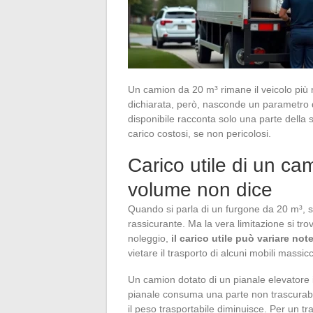
Un camion da 20 m³ rimane il veicolo più 
dichiarata, però, nasconde un parametro d
disponibile racconta solo una parte della st
carico costosi, se non pericolosi.
Carico utile di un cam
volume non dice
Quando si parla di un furgone da 20 m³, s
rassicurante. Ma la vera limitazione si tr
noleggio,
il carico utile può variare not
vietare il trasporto di alcuni mobili massicc
Un camion dotato di un pianale elevatore
pianale consuma una parte non trascurabile
il peso trasportabile diminuisce. Per un tr