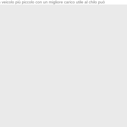
veicolo più piccolo con un migliore carico utile al chilo può
re prima gli oggetti pesanti sul fondo e in basso, poi
essuti
he la stabilità del veicolo durante il trasporto, un punto
ente ma che i conducenti occasionali trascurano spesso.
rsatile, adatto alla maggior parte dei traslochi di piccoli e
 il volume dichiarato ma il carico utile reale del modello
 accesso sul posto. Verificare questi due parametri prima di
el trasloco.