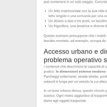
può contenere in un solo viaggio. Concre
Un letto matrimoniale con la sua rete 
letto singolo o una scrivania per una
Un divano a due o tre posti, un tavoli
Un frigorifero, una lavatrice e diverse de
Questo scenario presuppone che i mobili s
lasciato montato, ad esempio, occupa da s
Accesso urbano e di
problema operativo s
I contenuti che descrivono le capacità d
pratico:
le dimensioni esterne rendono 
Parcheggi sotterranei, strade strette, portici
ostacoli è lunga per un veicolo la cui alte
In un’area urbana densa, questo vincolo p
scarico. Ogni metro aggiuntivo di trasporto
danni agli oggetti trasportati.