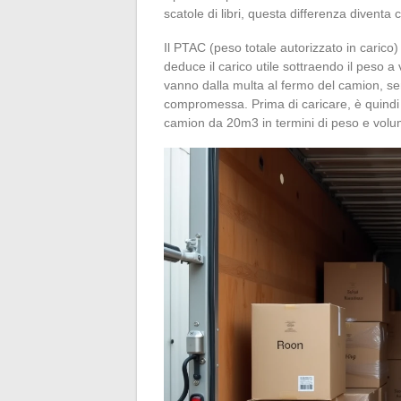
scatole di libri, questa differenza diventa cr
Il PTAC (peso totale autorizzato in carico) r
deduce il carico utile sottraendo il peso a
vanno dalla multa al fermo del camion, sen
compromessa. Prima di caricare, è quindi
camion da 20m3 in termini di peso e volu