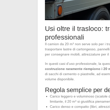
Usi oltre il trasloco: 
professionali
Il camion da 20 m³ non serve solo per i tras
trasportare lastre di cartongesso, pannell
per consegnare mobili, attrezzature per il s
In questi casi d’uso professionale, la qu
costruzione raramente riempiono i 20 m³ 
di sacchi di cemento o piastrelle, ad esemp
volume disponibile.
Regola semplice per de
Carico leggero e voluminoso (scatole di v
limitante, il 20 m³ si giustifica piename
Carico denso e compatto (libri, attrezzi,