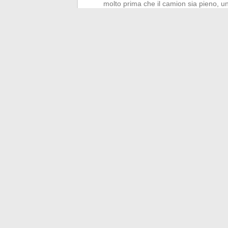
molto prima che il camion sia pieno, un 
bastare
Carico misto (trasloco classico): riempi
completare con le scatole leggere e i t
Questa logica di distribuzione protegge anc
che i noleggiatori ricordano sistematicam
Il camion da 20 m³ rimane uno strumento ve
medi appartamenti. Il suo vero limite non è
noleggiato, combinato con le condizioni di
prenotare evita brutte sorprese il giorno d