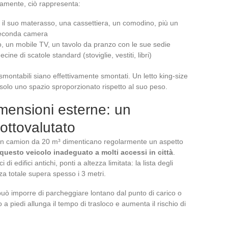
tamente, ciò rappresenta:
e il suo materasso, una cassettiera, un comodino, più un
 seconda camera
no, un mobile TV, un tavolo da pranzo con le sue sedie
cine di scatole standard (stoviglie, vestiti, libri)
montabili siano effettivamente smontati. Un letto king-size
olo uno spazio sproporzionato rispetto al suo peso.
mensioni esterne: un
ottovalutato
i un camion da 20 m³ dimenticano regolarmente un aspetto
questo veicolo inadeguato a molti accessi in città
.
 di edifici antichi, ponti a altezza limitata: la lista degli
zza totale supera spesso i 3 metri.
uò imporre di parcheggiare lontano dal punto di carico o
 a piedi allunga il tempo di trasloco e aumenta il rischio di