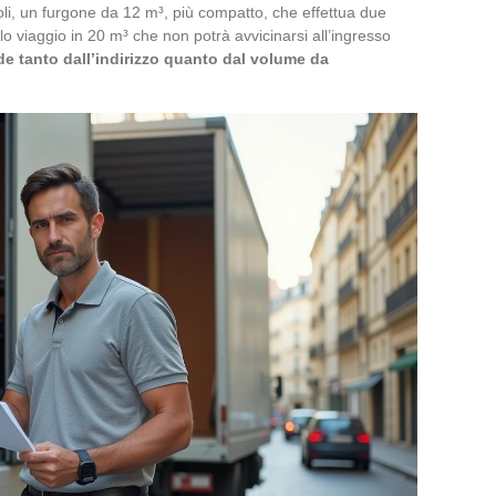
coli, un furgone da 12 m³, più compatto, che effettua due
olo viaggio in 20 m³ che non potrà avvicinarsi all’ingresso
e tanto dall’indirizzo quanto dal volume da