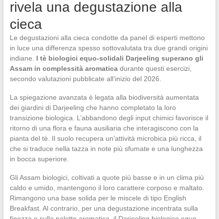
rivela una degustazione alla
cieca
Le degustazioni alla cieca condotte da panel di esperti mettono
in luce una differenza spesso sottovalutata tra due grandi origini
indiane.
I tè biologici equo-solidali Darjeeling superano gli
Assam in complessità aromatica
durante questi esercizi,
secondo valutazioni pubblicate all’inizio del 2026.
La spiegazione avanzata è legata alla biodiversità aumentata
dei giardini di Darjeeling che hanno completato la loro
transizione biologica. L’abbandono degli input chimici favorisce il
ritorno di una flora e fauna ausiliaria che interagiscono con la
pianta del tè. Il suolo recupera un’attività microbica più ricca, il
che si traduce nella tazza in note più sfumate e una lunghezza
in bocca superiore.
Gli Assam biologici, coltivati a quote più basse e in un clima più
caldo e umido, mantengono il loro carattere corposo e maltato.
Rimangono una base solida per le miscele di tipo English
Breakfast. Al contrario, per una degustazione incentrata sulla
finezza e sulla palette aromatica, il Darjeeling biologico equo-