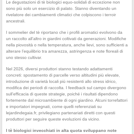
Le degustazioni di tè biologici equo-solidali di eccezione non
sono più solo un esercizio di palato. Stanno diventando un
rivelatore dei cambiamenti climatici che colpiscono i terroir
ancestrali.
I sommelier del tè riportano che i profili aromatici evolvono da
un raccolto all’altro in giardini coltivati da generazioni. Modifiche
nella piovosità o nella temperatura, anche lievi, sono sufficienti a
alterare l’equilibrio tra amarezza, astringenza e note floreali di
uno stesso cultivar.
Nel 2026, diversi produttori stanno testando adattamenti
concreti: spostamento di parcelle verso altitudini più elevate,
introduzione di varietà locali più resistenti allo stress idrico,
modifica dei periodi di raccolta. I feedback sul campo divergono
sull’efficacia di queste strategie, poiché i risultati dipendono
fortemente dal microambiente di ogni giardino. Alcuni torrefattori
e importatori impegnati, come quelli referenziati su
lejardindegaia.fr, privilegiano partenariati diretti con questi
produttori per seguire queste evoluzioni da vicino.
I tè biologici invecchiati in alta quota sviluppano note