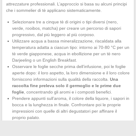
attrezzature professionali. L’approccio si basa su alcuni principi
che i sommelier di tè applicano sistematicamente.
Selezionare tre a cinque tè di origini o tipi diversi (nero,
verde, rooibos, matcha) per creare un percorso di sapori
progressivo, dal più leggero al più corposo.
Utilizzare acqua a bassa mineralizzazione, riscaldata alla
temperatura adatta a ciascun tipo: intorno ai 70-80 °C per un
tè verde giapponese, acqua in ebollizione per un tè nero
Darjeeling o un English Breakfast.
Osservare le foglie secche prima dell’infusione, poi le foglie
aperte dopo: il loro aspetto, la loro dimensione e il loro colore
forniscono informazioni sulla qualità della raccolta.
Una
raccolta fine preleva solo il germoglio e le prime due
foglie
, concentrando gli aromi e i composti benefici.
Prendere appunti sull’aroma, il colore della liquore, i sapori in
bocca e la lunghezza in finale. Confrontare poi le proprie
impressioni con quelle di altri degustatori per affinare il
proprio palato.
La qualità delle foglie conta di più della quantità di accessori. Un