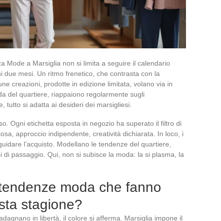
a Mode a Marsiglia non si limita a seguire il calendario
gni due mesi. Un ritmo frenetico, che contrasta con la
une creazioni, prodotte in edizione limitata, volano via in
da del quartiere, riappaiono regolarmente sugli
, tutto si adatta ai desideri dei marsigliesi.
so. Ogni etichetta esposta in negozio ha superato il filtro di
sa, approccio indipendente, creatività dichiarata. In loco, i
guidare l’acquisto. Modellano le tendenze del quartiere,
si di passaggio. Qui, non si subisce la moda: la si plasma, la
i tendenze moda che fanno
esta stagione?
uadagnano in libertà, il colore si afferma. Marsiglia impone il