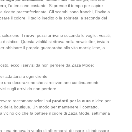
ero, l’attenzione costante. Si prende il tempo per capire
le ricette preconfezionate. Gli scambi sono franchi, l’invito a
sare il colore, il taglio inedito o la sobrietà, a seconda del
 selezione. I
nuovi
pezzi arrivano secondo le voglie: vestiti,
 è statico. Questa vitalità si ritrova nella newsletter, inviata
 per abbinare il proprio guardaroba alla vita marsigliese, a
posto, ecco i servizi da non perdere da Zaza Mode:
er adattarsi a ogni cliente
 e una decorazione che si reinventano continuamente
visi sugli arrivi da non perdere
 ricevere raccomandazioni sui
prodotti per la cura
o idee per
so della boutique. Un modo per mantenere il contatto,
da vicino ciò che fa battere il cuore di Zaza Mode, settimana
a: una rinnovata voglia di affermarsi, di osare, di indossare