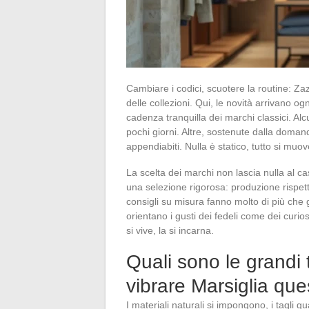
Cambiare i codici, scuotere la routine: Zaz
delle collezioni. Qui, le novità arrivano o
cadenza tranquilla dei marchi classici. Alc
pochi giorni. Altre, sostenute dalla doman
appendiabiti. Nulla è statico, tutto si muove
La scelta dei marchi non lascia nulla al ca
una selezione rigorosa: produzione rispetto
consigli su misura fanno molto di più che 
orientano i gusti dei fedeli come dei curio
si vive, la si incarna.
Quali sono le grand
vibrare Marsiglia qu
I materiali naturali si impongono, i tagli g