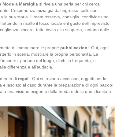
a Mode a Marsiglia
si rivela una perla per chi cerca
to. L’esperienza inizia già dal ingresso: collezioni
 la sua storia. Il team osserva, consiglia, condivide uno
ettendo in risalto il tocco locale e il gusto dell’imprevisto.
ccoglienza sincera: tutto invita alla scoperta, lontano dalle
rmette di immaginare le proprie
pubblicazioni
. Qui, ogni
etterlo in scena, mostrare la propria personalità. Le
incontro: parlano del luogo, di chi lo frequenta, e
lla differenza e all’audacia.
attenta di
regali
. Qui si trovano accessori, oggetti per la
la è lasciato al caso durante la preparazione di ogni
pacco
:
rda a una visione esigente della moda e della quotidianità a