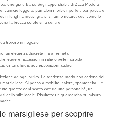
anee, energia urbana. Sugli appendiabiti di Zaza Mode a
que: camicie leggere, pantaloni morbidi, perfetti per passare
stiti lunghi a motivi grafici si fanno notare, così come le
ena la brezza serale si fa sentire.
da trovare in negozio:
ero, un’eleganza discreta ma affermata.
lie leggere, accessori in rafia o pelle morbida.
ta, cintura larga, sovrapposizioni audaci.
 selezione ad ogni arrivo. Le tendenze moda non cadono dal
ta marsigliese. Si pensa a mobilità, calore, spontaneità. Le
tto questo: ogni scatto cattura una personalità, un
si dello stile locale. Risultato: un guardaroba su misura
anache.
o marsigliese per scoprire