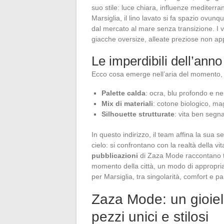
suo stile: luce chiara, influenze mediterr
Marsiglia, il lino lavato si fa spazio ovun
dal mercato al mare senza transizione. I ve
giacche oversize, alleate preziose non app
Le imperdibili dell’anno
Ecco cosa emerge nell’aria del momento, 
Palette calda
: ocra, blu profondo e n
Mix di materiali
: cotone biologico, mag
Silhouette strutturate
: vita ben segna
In questo indirizzo, il team affina la sua
cielo: si confrontano con la realtà della vi
pubblicazioni
di Zaza Mode raccontano tu
momento della città, un modo di appropriar
per Marsiglia, tra singolarità, comfort e p
Zaza Mode: un gioiell
pezzi unici e stilosi