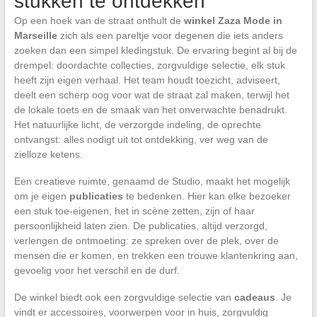
stukken te ontdekken
Op een hoek van de straat onthult de
winkel Zaza Mode in
Marseille
zich als een pareltje voor degenen die iets anders
zoeken dan een simpel kledingstuk. De ervaring begint al bij de
drempel: doordachte collecties, zorgvuldige selectie, elk stuk
heeft zijn eigen verhaal. Het team houdt toezicht, adviseert,
deelt een scherp oog voor wat de straat zal maken, terwijl het
de lokale toets en de smaak van het onverwachte benadrukt.
Het natuurlijke licht, de verzorgde indeling, de oprechte
ontvangst: alles nodigt uit tot ontdekking, ver weg van de
zielloze ketens.
Een creatieve ruimte, genaamd de Studio, maakt het mogelijk
om je eigen
publicaties
te bedenken. Hier kan elke bezoeker
een stuk toe-eigenen, het in scène zetten, zijn of haar
persoonlijkheid laten zien. De publicaties, altijd verzorgd,
verlengen de ontmoeting: ze spreken over de plek, over de
mensen die er komen, en trekken een trouwe klantenkring aan,
gevoelig voor het verschil en de durf.
De winkel biedt ook een zorgvuldige selectie van
cadeaus
. Je
vindt er accessoires, voorwerpen voor in huis, zorgvuldig