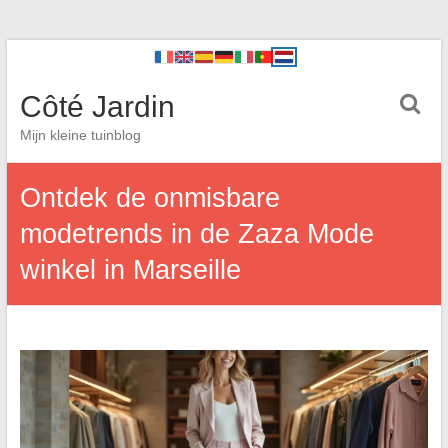
Côté Jardin
Mijn kleine tuinblog
Ontdek de onmisbare
modetrends in de Zaza Mode
winkel in Marseille