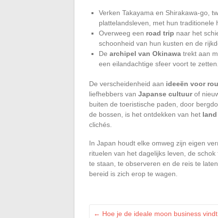
Verken Takayama en Shirakawa-go, tw
plattelandsleven, met hun traditionele
Overweeg een
road trip
naar het schi
schoonheid van hun kusten en de rij
De
archipel van Okinawa
trekt aan me
een eilandachtige sfeer voort te zetten
De verscheidenheid aan
ideeën voor rou
liefhebbers van
Japanse cultuur
of nieuw
buiten de toeristische paden, door bergdor
de bossen, is het ontdekken van het
land
clichés.
In Japan houdt elke omweg zijn eigen verra
rituelen van het dagelijks leven, de schok
te staan, te observeren en de reis te laten
bereid is zich erop te wagen.
←
Hoe je de ideale moon business vindt