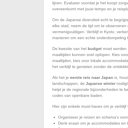
lijnen. Evalueer voordat je het koopt zor
overeenkomt met jouw tempo en je reispl
Om de Japanse diversiteit echt te begrijp
elke stad, neem de tijd om te observeren 
vermenigvuldigen. Verblijf in Kyoto, verke
manieren om een echte onderdompeling t
De kwestie van het
budget
moet worden a
maaltijden kunnen snel oplopen. Kies voor
maaltijden, kies voor lokale accommodati
het verblijf te genieten zonder de ontdekk
Als het je
eerste reis naar Japan
is, hou
landschappen, de
Japanse winter
nodigt
helpt je de regionale bijzonderheden te be
codes van openbare baden.
Hier zijn enkele must-haves om je verblijf
Organiseer je reizen en schema’s voor
Denk eraan om je accommodaties en tr