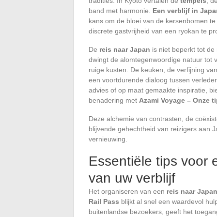
tradities. In Kyoto vertalen de
tempels
, d
band met harmonie.
Een verblijf in Jap
kans om de bloei van de kersenbomen te a
discrete gastvrijheid van een ryokan te p
De
reis naar Japan
is niet beperkt tot 
dwingt de alomtegenwoordige natuur tot 
ruige kusten. De keuken, de verfijning va
een voortdurende dialoog tussen verlede
advies of op maat gemaakte inspiratie, 
benadering met
Azami Voyage – Onze tip
Deze alchemie van contrasten, de coëxist
blijvende gehechtheid van reizigers aan J
vernieuwing.
Essentiële tips voor
van uw verblijf
Het organiseren van een
reis naar Japa
Rail Pass
blijkt al snel een waardevol h
buitenlandse bezoekers, geeft het toegan