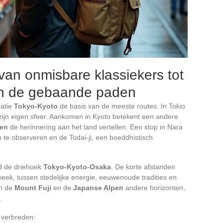
 van onmisbare klassiekers tot
en de gebaande paden
natie
Tokyo-Kyoto
de basis van de meeste routes. In Tokio
 zijn eigen sfeer. Aankomen in Kyoto betekent een andere
nen
de herinnering aan het land vertellen. Een stop in Nara
 te observeren en de Todai-ji, een boeddhistisch
nd de driehoek
Tokyo-Kyoto-Osaka
. De korte afstanden
eek, tussen stedelijke energie, eeuwenoude tradities en
en de
Mount Fuji
en de
Japanse Alpen
andere horizonten,
.
 verbreden: