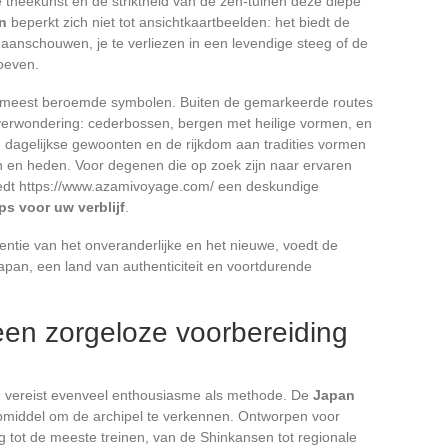
e theekunst en de striktheid van de zen-tuinen deze diepe
an
beperkt zich niet tot ansichtkaartbeelden: het biedt de
anschouwen, je te verliezen in een levendige steeg of de
roeven.
de meest beroemde symbolen. Buiten de gemarkeerde routes
verwondering: cederbossen, bergen met heilige vormen, en
n dagelijkse gewoonten en de rijkdom aan tradities vormen
n en heden. Voor degenen die op zoek zijn naar ervaren
biedt https://www.azamivoyage.com/ een deskundige
s voor uw verblijf
.
entie van het onveranderlijke en het nieuwe, voedt de
apan, een land van authenticiteit en voortdurende
 een zorgeloze voorbereiding
n
vereist evenveel enthousiasme als methode. De
Japan
ulpmiddel om de archipel te verkennen. Ontworpen voor
g tot de meeste treinen, van de Shinkansen tot regionale