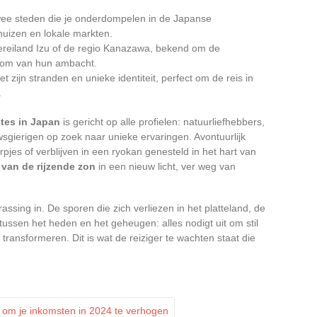
ee steden die je onderdompelen in de Japanse
 huizen en lokale markten.
ereiland Izu of de regio Kanazawa, bekend om de
kdom van hun ambacht.
t zijn stranden en unieke identiteit, perfect om de reis in
.
tes in Japan
is gericht op alle profielen: natuurliefhebbers,
sgierigen op zoek naar unieke ervaringen. Avontuurlijk
pjes of verblijven in een ryokan genesteld in het hart van
 van de rijzende zon
in een nieuw licht, ver weg van
ssing in. De sporen die zich verliezen in het platteland, de
 tussen het heden en het geheugen: alles nodigt uit om stil
 transformeren. Dit is wat de reiziger te wachten staat die
 om je inkomsten in 2024 te verhogen