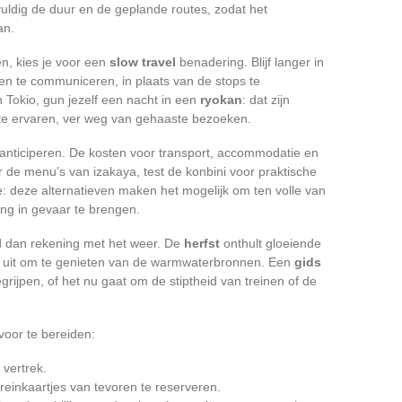
gvuldig de duur en de geplande routes, zodat het
an.
en, kies je voor een
slow travel
benadering. Blijf langer in
en te communiceren, in plaats van de stops te
n Tokio, gun jezelf een nacht in een
ryokan
: dat zijn
e ervaren, ver weg van gehaaste bezoeken.
nticiperen. De kosten voor transport, accommodatie en
 de menu’s van izakaya, test de konbini voor praktische
e: deze alternatieven maken het mogelijk om ten volle van
ing in gevaar te brengen.
d dan rekening met het weer. De
herfst
onthult gloeiende
 uit om te genieten van de warmwaterbronnen. Een
gids
grijpen, of het nu gaat om de stiptheid van treinen of de
 voor te bereiden:
 vertrek.
einkaartjes van tevoren te reserveren.