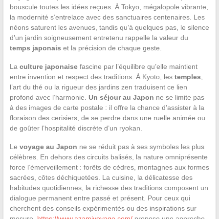
bouscule toutes les idées reçues. À Tokyo, mégalopole vibrante,
la modernité s’entrelace avec des sanctuaires centenaires. Les
néons saturent les avenues, tandis qu’à quelques pas, le silence
d’un jardin soigneusement entretenu rappelle la valeur du
temps japonais
et la précision de chaque geste.
La
culture japonaise
fascine par l’équilibre qu’elle maintient
entre invention et respect des traditions. À Kyoto, les
temples
,
l’art du thé ou la rigueur des jardins zen traduisent ce lien
profond avec l’harmonie.
Un séjour au Japon
ne se limite pas
à des images de carte postale : il offre la chance d’assister à la
floraison des cerisiers, de se perdre dans une ruelle animée ou
de goûter l’hospitalité discrète d’un ryokan.
Le
voyage au Japon
ne se réduit pas à ses symboles les plus
célèbres. En dehors des circuits balisés, la nature omniprésente
force l’émerveillement : forêts de cèdres, montagnes aux formes
sacrées, côtes déchiquetées. La cuisine, la délicatesse des
habitudes quotidiennes, la richesse des traditions composent un
dialogue permanent entre passé et présent. Pour ceux qui
cherchent des conseils expérimentés ou des inspirations sur
mesure,
https://www.azamivoyage.com/
propose une approche