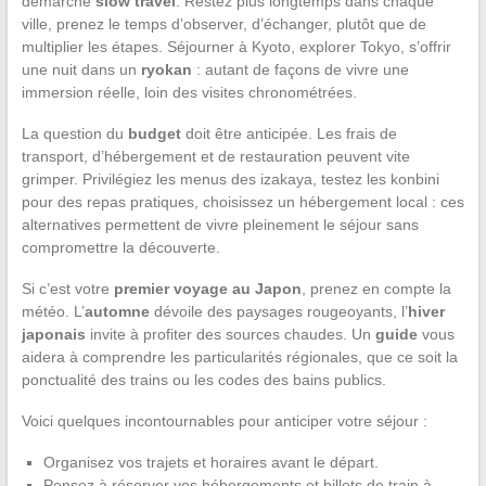
démarche
slow travel
. Restez plus longtemps dans chaque
ville, prenez le temps d’observer, d’échanger, plutôt que de
multiplier les étapes. Séjourner à Kyoto, explorer Tokyo, s’offrir
une nuit dans un
ryokan
: autant de façons de vivre une
immersion réelle, loin des visites chronométrées.
La question du
budget
doit être anticipée. Les frais de
transport, d’hébergement et de restauration peuvent vite
grimper. Privilégiez les menus des izakaya, testez les konbini
pour des repas pratiques, choisissez un hébergement local : ces
alternatives permettent de vivre pleinement le séjour sans
compromettre la découverte.
Si c’est votre
premier voyage au Japon
, prenez en compte la
météo. L’
automne
dévoile des paysages rougeoyants, l’
hiver
japonais
invite à profiter des sources chaudes. Un
guide
vous
aidera à comprendre les particularités régionales, que ce soit la
ponctualité des trains ou les codes des bains publics.
Voici quelques incontournables pour anticiper votre séjour :
Organisez vos trajets et horaires avant le départ.
Pensez à réserver vos hébergements et billets de train à