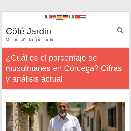
Côté Jardin
Mi pequeño blog de jardín
¿Cuál es el porcentaje de
musulmanes en Córcega? Cifras
y análisis actual