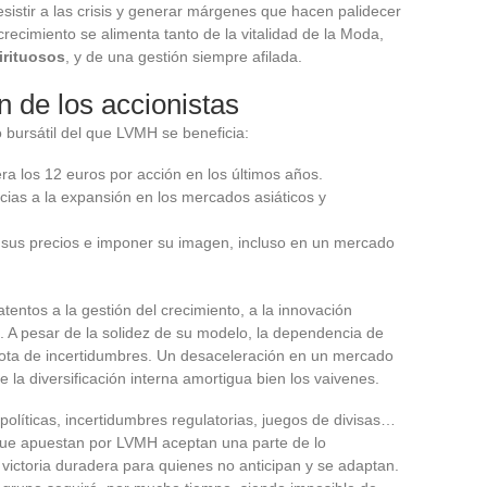
istir a las crisis y generar márgenes que hacen palidecer
recimiento se alimenta tanto de la vitalidad de la Moda,
irituosos
, y de una gestión siempre afilada.
n de los accionistas
 bursátil del que LVMH se beneficia:
ra los 12 euros por acción en los últimos años.
ias a la expansión en los mercados asiáticos y
 sus precios e imponer su imagen, incluso en un mercado
ntos a la gestión del crecimiento, a la innovación
os. A pesar de la solidez de su modelo, la dependencia de
uota de incertidumbres. Un desaceleración en un mercado
 la diversificación interna amortigua bien los vaivenes.
olíticas, incertidumbres regulatorias, juegos de divisas…
 que apuestan por LVMH aceptan una parte de lo
y victoria duradera para quienes no anticipan y se adaptan.