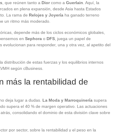
os
, que reúnen tanto a
Dior
como a
Guerlain
. Aquí, la
ercados en plena expansión, desde Asia hasta Estados
nto. La rama de
Relojes y Joyería
ha ganado terreno
ne un ritmo más moderado.
tóricas, depende más de los ciclos económicos globales,
 pensemos en
Sephora
o
DFS
, juega un papel de
 evolucionan para responder, una y otra vez, al apetito del
distribución de estas fuerzas y los equilibrios internos
e LVMH según cBusiness.
 más la rentabilidad de
no deja lugar a dudas.
La Moda y Marroquinería
supera
udo supera el 40 % de margen operativo. Las actuaciones
trás, consolidando el dominio de esta división clave sobre
tor por sector, sobre la rentabilidad y el peso en la