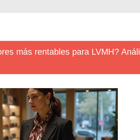
res más rentables para LVMH? Anális