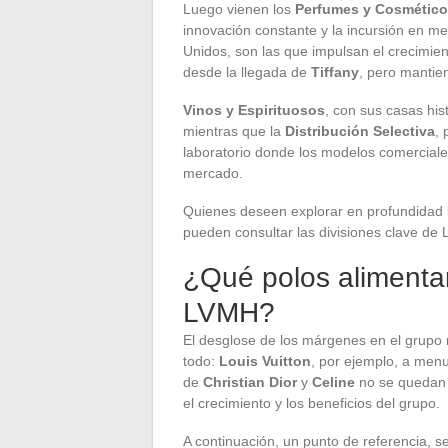
Luego vienen los
Perfumes y Cosmétic
innovación constante y la incursión en m
Unidos, son las que impulsan el crecimie
desde la llegada de
Tiffany
, pero mantie
Vinos y Espirituosos
, con sus casas his
mientras que la
Distribución Selectiva
,
laboratorio donde los modelos comerciales
mercado.
Quienes deseen explorar en profundidad la 
pueden consultar las divisiones clave d
¿Qué polos alimentan
LVMH?
El desglose de los márgenes en el grupo 
todo:
Louis Vuitton
, por ejemplo, a men
de
Christian Dior
y
Celine
no se quedan a
el crecimiento y los beneficios del grupo.
A continuación, un punto de referencia, sec