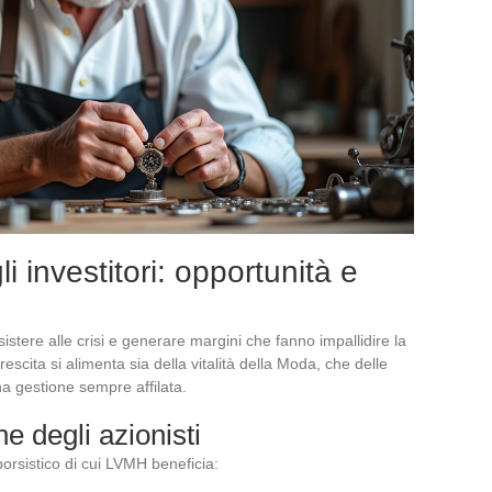
i investitori: opportunità e
stere alle crisi e generare margini che fanno impallidire la
escita si alimenta sia della vitalità della Moda, che delle
na gestione sempre affilata.
ne degli azionisti
orsistico di cui LVMH beneficia: