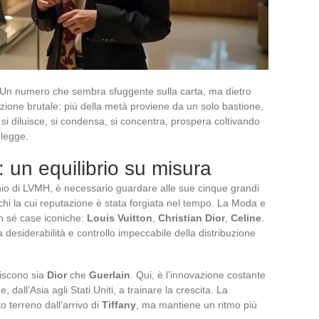
3. Un numero che sembra sfuggente sulla carta, ma dietro
ione brutale: più della metà proviene da un solo bastione,
si diluisce, si condensa, si concentra, prospera coltivando
 legge.
: un equilibrio su misura
nio di LVMH, è necessario guardare alle sue cinque grandi
rchi la cui reputazione è stata forgiata nel tempo. La Moda e
on sé case iconiche:
Louis Vuitton
,
Christian Dior
,
Celine
.
 desiderabilità e controllo impeccabile della distribuzione
niscono sia
Dior
che
Guerlain
. Qui, è l’innovazione costante
 dall’Asia agli Stati Uniti, a trainare la crescita. La
terreno dall’arrivo di
Tiffany
, ma mantiene un ritmo più