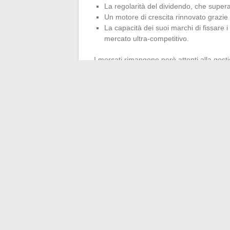
La regolarità del dividendo, che supera
Un motore di crescita rinnovato grazie 
La capacità dei suoi marchi di fissare 
mercato ultra-competitivo.
I mercati rimangono però attenti alla gesti
rigoroso dei costi. Nonostante la solidità
regioni comporta il suo carico di incerte
influenzare il titolo, anche se la diversific
Fluttuazioni economiche, tensioni geopolit
sono mai lontane. Coloro che puntano su 
lusso, non c’è vittoria duratura per coloro
arriverà, e la storia del gruppo rimarrà, a 
←
Scopri tutte le risorse di Journal Glo
Qual è la perce