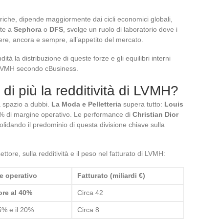
oriche, dipende maggiormente dai cicli economici globali,
ate a
Sephora
o
DFS
, svolge un ruolo di laboratorio dove i
re, ancora e sempre, all’appetito del mercato.
à la distribuzione di queste forze e gli equilibri interni
i LVMH secondo cBusiness.
 di più la redditività di LVMH?
ia spazio a dubbi.
La Moda e Pelletteria
supera tutto:
Louis
0% di margine operativo. Le performance di
Christian Dior
olidando il predominio di questa divisione chiave sulla
ttore, sulla redditività e il peso nel fatturato di LVMH:
e operativo
Fatturato (miliardi €)
ore al 40%
Circa 42
15% e il 20%
Circa 8