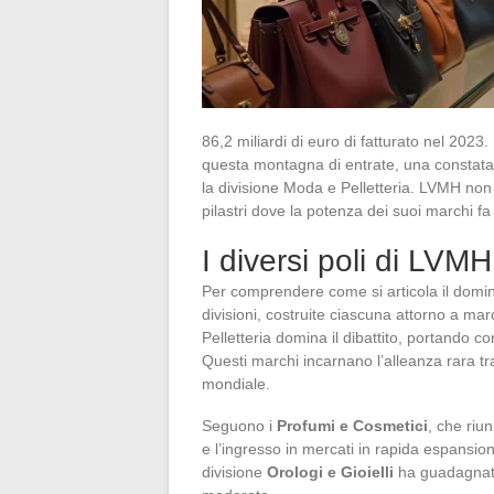
86,2 miliardi di euro di fatturato nel 202
questa montagna di entrate, una constataz
la divisione Moda e Pelletteria. LVMH non 
pilastri dove la potenza dei suoi marchi fa
I diversi poli di LVMH
Per comprendere come si articola il domi
divisioni, costruite ciascuna attorno a ma
Pelletteria domina il dibattito, portando c
Questi marchi incarnano l’alleanza rara tra
mondiale.
Seguono i
Profumi e Cosmetici
, che riu
e l’ingresso in mercati in rapida espansione,
divisione
Orologi e Gioielli
ha guadagnato 