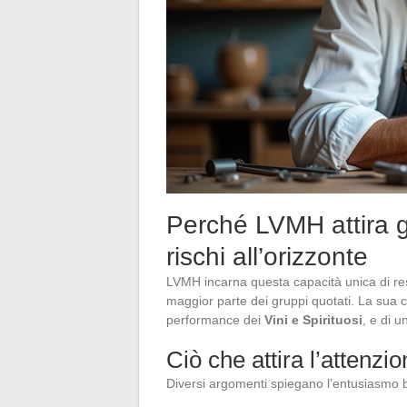
Perché LVMH attira gl
rischi all’orizzonte
LVMH incarna questa capacità unica di resi
maggior parte dei gruppi quotati. La sua cr
performance dei
Vini e Spirituosi
, e di u
Ciò che attira l’attenzio
Diversi argomenti spiegano l’entusiasmo b