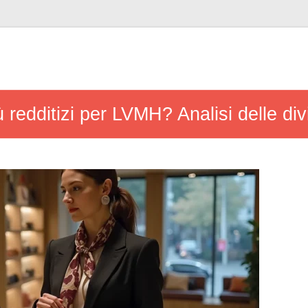
ù redditizi per LVMH? Analisi delle div