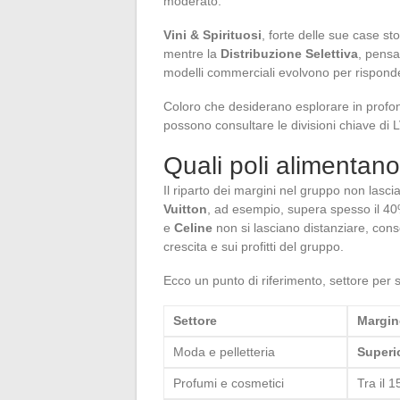
moderato.
Vini & Spirituosi
, forte delle sue case st
mentre la
Distribuzione Selettiva
, pens
modelli commerciali evolvono per risponde
Coloro che desiderano esplorare in profondit
possono consultare le divisioni chiave d
Quali poli alimentano
Il riparto dei margini nel gruppo non lasc
Vuitton
, ad esempio, supera spesso il 4
e
Celine
non si lasciano distanziare, cons
crescita e sui profitti del gruppo.
Ecco un punto di riferimento, settore per se
Settore
Margin
Moda e pelletteria
Superi
Profumi e cosmetici
Tra il 