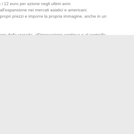
 i 12 euro per azione negli ultimi anni.
all’espansione nei mercati asiatici e americani.
i propri prezzi e imporre la propria immagine, anche in un
one della crescita, all’innovazione continua e al controllo
 del suo modello, la dipendenza dalla Cina o da alcune
zze. Un rallentamento in un mercato chiave potrebbe
azione interna attutisce bene le fluttuazioni.
iche, incertezze normative, giochi di valute… le sfide non
LVMH accettano una parte di imprevedibile: nel settore del
 che non anticipano e si adattano. Il prossimo respiro
lungo, impossibile da scrivere in anticipo.
bal per rimanere informato ogni giorno
ntuale di musulmani in Corsica? Numeri e analisi attuale
→