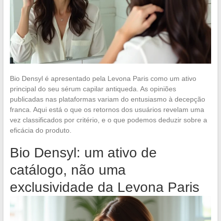
Bio Densyl é apresentado pela Levona Paris como um ativo
principal do seu sérum capilar antiqueda. As opiniões
publicadas nas plataformas variam do entusiasmo à decepção
franca. Aqui está o que os retornos dos usuários revelam uma
vez classificados por critério, e o que podemos deduzir sobre a
eficácia do produto.
Bio Densyl: um ativo de
catálogo, não uma
exclusividade da Levona Paris