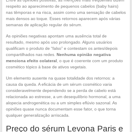
Entre as opiniões positivas, as menções mais frequentes dizem
respeito ao aparecimento de pequenos cabelos (baby hairs)
nas têmporas e na risca, assim como uma sensação de cabelos
mais densos ao toque. Esses retornos aparecem após várias
semanas de aplicação regular do sérum.
As opiniões negativas apontam uma ausência total de
resultado, mesmo após uso prolongado. Alguns usuários
qualificam o produto de “falso” e contestam os antes/depois
compartilhados nas redes.
Nenhuma opinião negativa
menciona efeito colateral
, o que é coerente com um produto
cosmético tópico à base de ativos vegetais.
Um elemento ausente na quase totalidade dos retornos: a
causa da queda. A eficácia de um sérum cosmético varia
consideravelmente dependendo se a perda de cabelo está
relacionada ao estresse, a um desequilíbrio hormonal, a uma
alopecia androgenética ou a um simples eflúvio sazonal. As
opiniões quase nunca documentam esse fator, o que torna
qualquer generalização arriscada.
Preço do sérum Levona Paris e