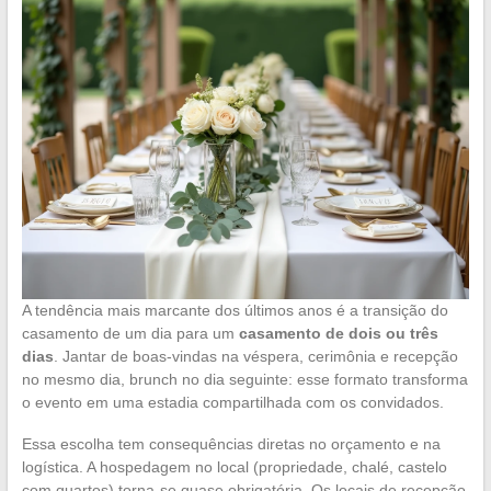
A tendência mais marcante dos últimos anos é a transição do
casamento de um dia para um
casamento de dois ou três
dias
. Jantar de boas-vindas na véspera, cerimônia e recepção
no mesmo dia, brunch no dia seguinte: esse formato transforma
o evento em uma estadia compartilhada com os convidados.
Essa escolha tem consequências diretas no orçamento e na
logística. A hospedagem no local (propriedade, chalé, castelo
com quartos) torna-se quase obrigatória. Os locais de recepção